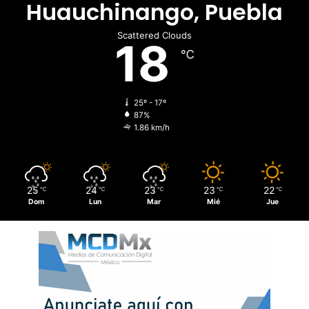
Huauchinango, Puebla
Scattered Clouds
18
℃
25º - 17º
87%
1.86 km/h
25
24
23
23
22
℃
℃
℃
℃
℃
Dom
Lun
Mar
Mié
Jue