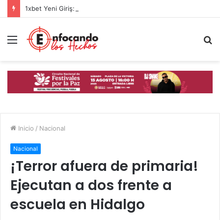
1xbet Yeni Giriş: Türkiye’de Güncel Spor Bahis Platformu İncelemesi
Menú
B
p
Inicio
/
Nacional
Nacional
¡Terror afuera de primaria!
Ejecutan a dos frente a
escuela en Hidalgo