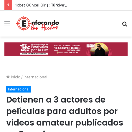
1xbet Güncel Giriş: Türkiye’de Spor Bahislerinin Yeni Adresi
Menú
B
p
Inicio
/
Internacional
Internacional
Detienen a 3 actores de
películas para adultos por
videos amateur publicados