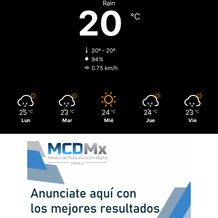
Rain
20
℃
20º - 20º
94%
0.75 km/h
25
23
24
24
23
℃
℃
℃
℃
℃
Lun
Mar
Mié
Jue
Vie