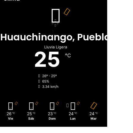
Huauchinango, Puebla
Lluvia Ligera
25
℃
26º - 25º
65%
3.34 km/h
26
25
23
24
24
℃
℃
℃
℃
℃
Vie
Sáb
Dom
Lun
Mar