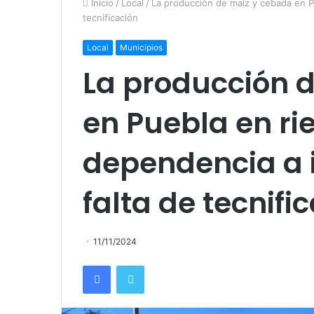
Inicio
/
Local
/
La producción de maíz y cebada en P
tecnificación
Local
Municipios
La producción 
en Puebla en ri
dependencia a 
falta de tecnifi
11/11/2024
Facebook
Twitter