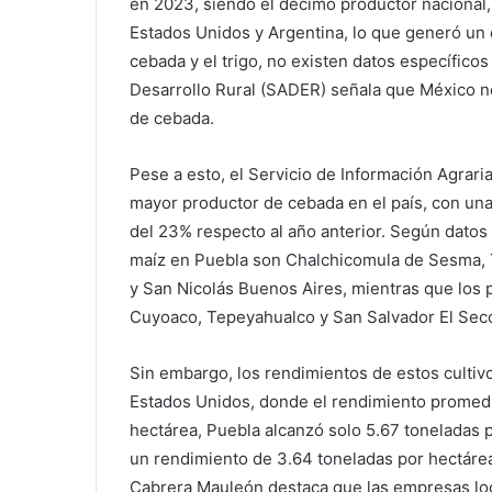
en 2023, siendo el décimo productor nacional
Estados Unidos y Argentina, lo que generó un d
cebada y el trigo, no existen datos específicos
Desarrollo Rural (SADER) señala que México n
de cebada.
Pese a esto, el Servicio de Información Agrari
mayor productor de cebada en el país, con un
del 23% respecto al año anterior. Según datos
maíz en Puebla son Chalchicomula de Sesma, 
y San Nicolás Buenos Aires, mientras que los
Cuyoaco, Tepeyahualco y San Salvador El Sec
Sin embargo, los rendimientos de estos culti
Estados Unidos, donde el rendimiento promedi
hectárea, Puebla alcanzó solo 5.67 toneladas p
un rendimiento de 3.64 toneladas por hectárea
Cabrera Mauleón destaca que las empresas loca