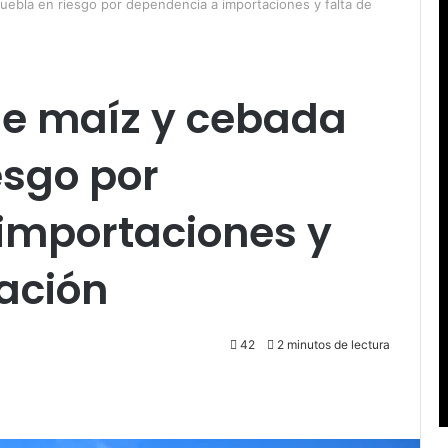
uebla en riesgo por dependencia a importaciones y falta de
de maíz y cebada
esgo por
importaciones y
cación
42
2 minutos de lectura