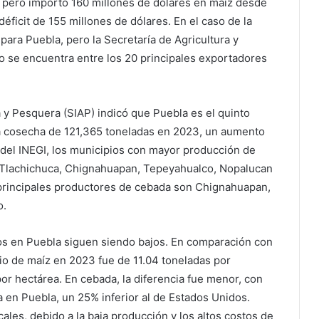
, pero importó 160 millones de dólares en maíz desde
éficit de 155 millones de dólares. En el caso de la
 para Puebla, pero la Secretaría de Agricultura y
o se encuentra entre los 20 principales exportadores
a y Pesquera (SIAP) indicó que Puebla es el quinto
a cosecha de 121,365 toneladas en 2023, un aumento
 del INEGI, los municipios con mayor producción de
Tlachichuca, Chignahuapan, Tepeyahualco, Nopalucan
 principales productores de cebada son Chignahuapan,
o.
vos en Puebla siguen siendo bajos. En comparación con
o de maíz en 2023 fue de 11.04 toneladas por
or hectárea. En cebada, la diferencia fue menor, con
 en Puebla, un 25% inferior al de Estados Unidos.
les, debido a la baja producción y los altos costos de