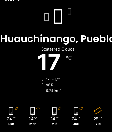
Huauchinango, Puebla
Scattered Clouds
17
℃
17º - 17º
98%
0.74 km/h
24
24
24
24
25
℃
℃
℃
℃
℃
Lun
Mar
Mié
Jue
Vie