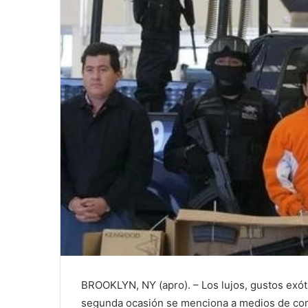
BROOKLYN, NY (apro). – Los lujos, gustos exót
segunda ocasión se menciona a medios de com