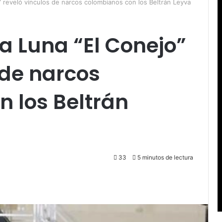
o” reveló vínculos de narcos colombianos con los Beltrán Leyva
ía Luna “El Conejo”
 de narcos
 los Beltrán
33
5 minutos de lectura