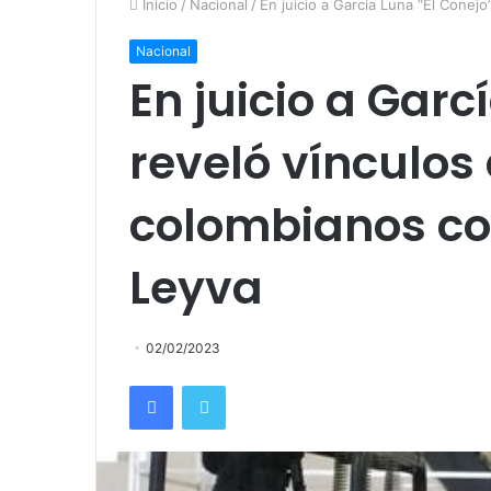
Inicio
/
Nacional
/
En juicio a García Luna “El Conej
Nacional
En juicio a Garc
reveló vínculos
colombianos con
Leyva
02/02/2023
Facebook
Twitter