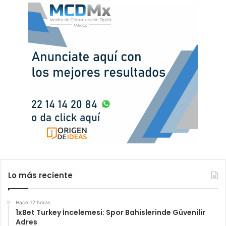
Lo más reciente
Hace 12 horas
1xBet Turkey İncelemesi: Spor Bahislerinde Güvenilir
Adres