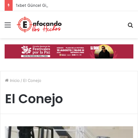
1xbet Güncel Giriş: Türkiye’de Spor Bahislerinin Yeni Adresi
Menú
B
p
Inicio
/
El Conejo
El Conejo