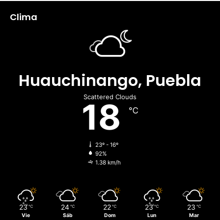
Clima
Huauchinango, Puebla
Scattered Clouds
18
℃
23º - 16º
92%
1.38 km/h
23
24
22
23
23
℃
℃
℃
℃
℃
Vie
Sáb
Dom
Lun
Mar