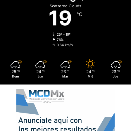
Scattered Clouds
19
℃
25º - 19º
76%
0.64 km/h
25
24
23
24
23
℃
℃
℃
℃
℃
Dom
Lun
Mar
Mié
Jue