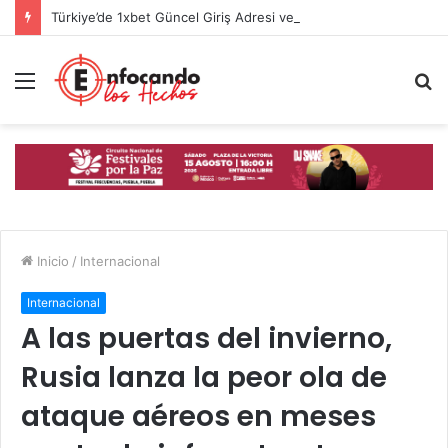
Türkiye’de 1xbet Güncel Giriş Adresi ve Spor Bahisleri İncelemesi
Menú
B
p
Inicio
/
Internacional
Internacional
A las puertas del invierno,
Rusia lanza la peor ola de
ataque aéreos en meses