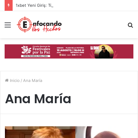
1xbet Yeni Giriş: Türkiye’de Güncel Spor Bahis Platformu İncelemesi
Menú
B
p
Inicio
/
Ana María
Ana María