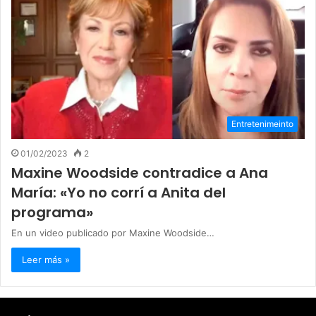
Entretenimeinto
01/02/2023
2
Maxine Woodside contradice a Ana
María: «Yo no corrí a Anita del
programa»
En un video publicado por Maxine Woodside…
Leer más »