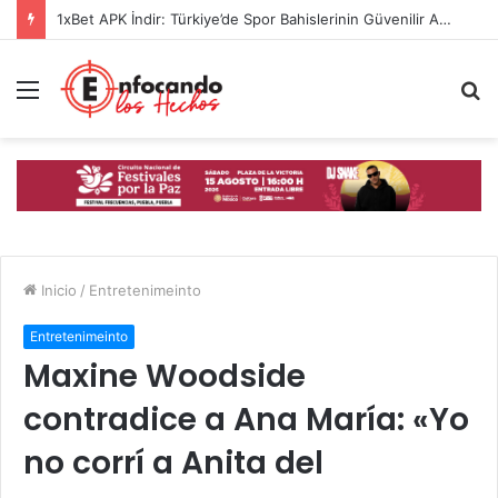
1xBet APK İndir: Türkiye’de Spor Bahislerinin Güvenilir Adresi
Menú
B
p
Inicio
/
Entretenimeinto
Entretenimeinto
Maxine Woodside
contradice a Ana María: «Yo
no corrí a Anita del