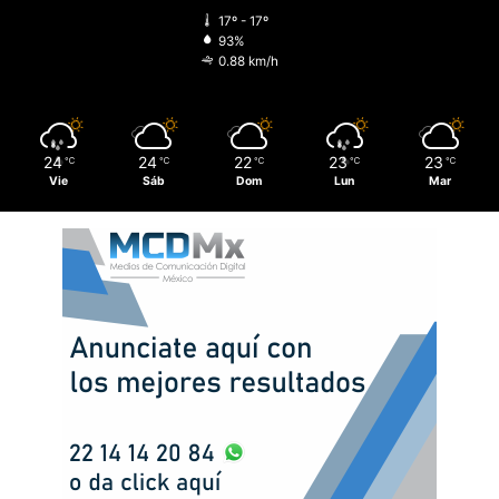
17º - 17º
93%
0.88 km/h
24
24
22
23
23
℃
℃
℃
℃
℃
Vie
Sáb
Dom
Lun
Mar