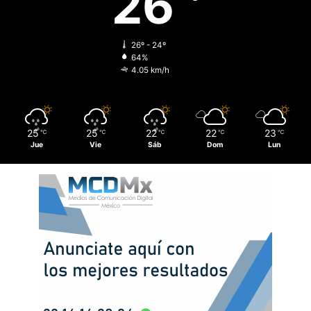
26
26º - 24º
64%
4.05 km/h
25
25
22
22
23
℃
℃
℃
℃
℃
Jue
Vie
Sáb
Dom
Lun