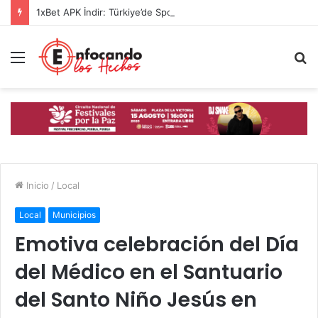
1xBet APK İndir: Türkiye’de Spor Bahislerinin Güvenilir Adresi
Menú
B
p
Inicio
/
Local
Local
Municipios
Emotiva celebración del Día
del Médico en el Santuario
del Santo Niño Jesús en