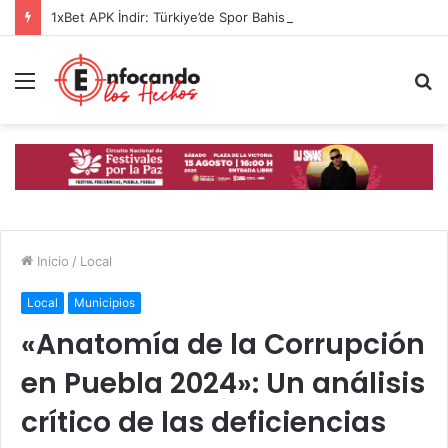
1xBet APK İndir: Türkiye’de Spor Bahislerinin Güvenilir Adresi
Menú
B
p
Inicio
/
Local
Local
Municipios
«Anatomía de la Corrupción
en Puebla 2024»: Un análisis
crítico de las deficiencias