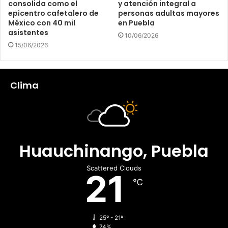
consolida como el
y atención integral a
epicentro cafetalero de
personas adultas mayores
México con 40 mil
en Puebla
asistentes
10/06/2026
15/06/2026
Clima
Huauchinango, Puebla
Scattered Clouds
21
℃
25º - 21º
74%