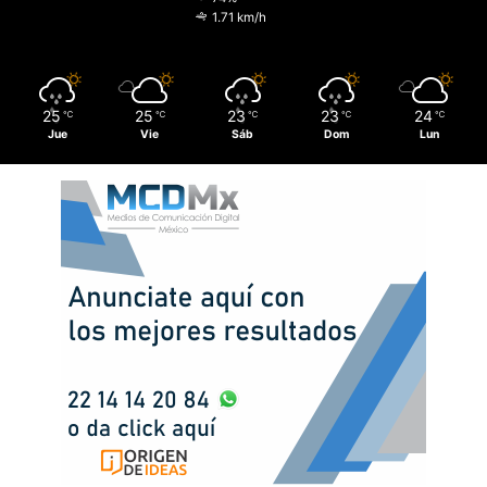
1.71 km/h
25
25
23
23
24
℃
℃
℃
℃
℃
Jue
Vie
Sáb
Dom
Lun