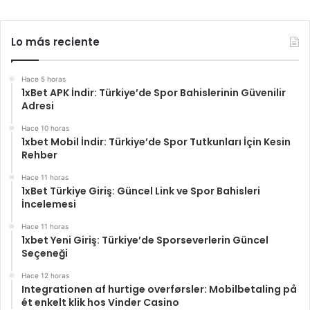
Lo más reciente
Hace 5 horas
1xBet APK İndir: Türkiye’de Spor Bahislerinin Güvenilir
Adresi
Hace 10 horas
1xbet Mobil İndir: Türkiye’de Spor Tutkunları İçin Kesin
Rehber
Hace 11 horas
1xBet Türkiye Giriş: Güncel Link ve Spor Bahisleri
İncelemesi
Hace 11 horas
1xbet Yeni Giriş: Türkiye’de Sporseverlerin Güncel
Seçeneği
Hace 12 horas
Integrationen af hurtige overførsler: Mobilbetaling på
ét enkelt klik hos Vinder Casino