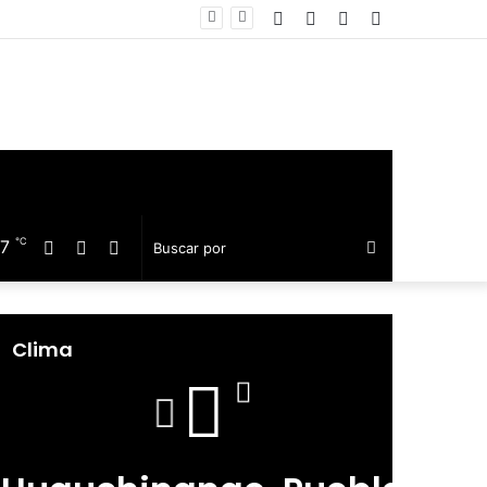
Facebook
Twitter
Telegram
Barra
equillo
lateral
℃
17
Facebook
Twitter
Telegram
Buscar
por
Clima