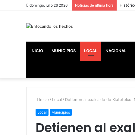
Históric
domingo, julio 26 2026
Noticias de última hora
INICIO
MUNICIPIOS
LOCAL
NACIONAL
Inicio
/
Local
/
Detienen al exalcalde de Xiutetelco, 
Local
Municipios
Detienen al exa