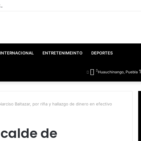
o: Gobierno Federal y Estatal inician el rescate integral del Lago de Vals
INTERNACIONAL
ENTRETENIMEINTO
DEPORTES
Huauchinango, Puebla
Narciso Baltazar, por riña y hallazgo de dinero en efectivo
lcalde de