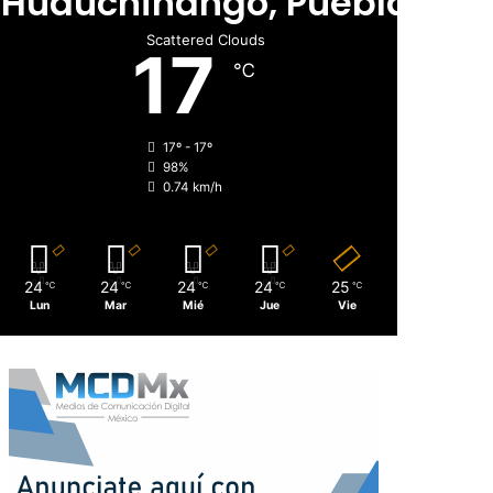
Huauchinango, Puebla
Scattered Clouds
17
℃
17º - 17º
98%
0.74 km/h
24
24
24
24
25
℃
℃
℃
℃
℃
Lun
Mar
Mié
Jue
Vie