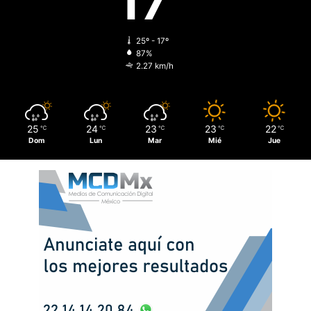
17
25º - 17º
87%
2.27 km/h
25
24
23
23
22
℃
℃
℃
℃
℃
Dom
Lun
Mar
Mié
Jue