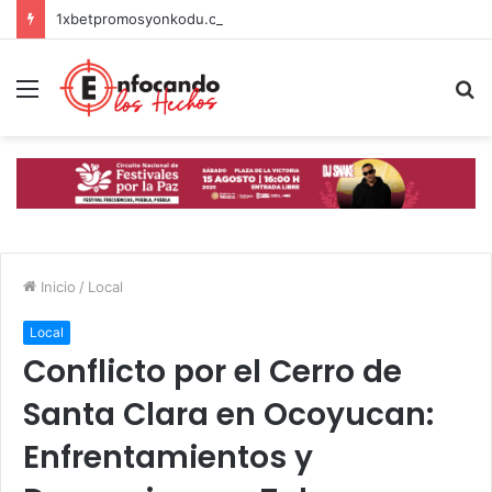
1xbetpromosyonkodu.com İncelemesi: Türkiye’de Spor Bahislerinde Yeni Fırsatlar
Menú
B
p
Inicio
/
Local
Local
Conflicto por el Cerro de
Santa Clara en Ocoyucan:
Enfrentamientos y