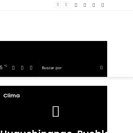
Facebook
Twitter
Telegram
Barra
equillo
lateral
℃
15
Facebook
Twitter
Telegram
Buscar
por
Clima