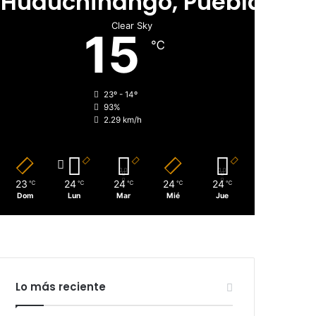
Huauchinango, Puebla
Clear Sky
15
℃
23º - 14º
93%
2.29 km/h
23
24
24
24
24
℃
℃
℃
℃
℃
Dom
Lun
Mar
Mié
Jue
Lo más reciente