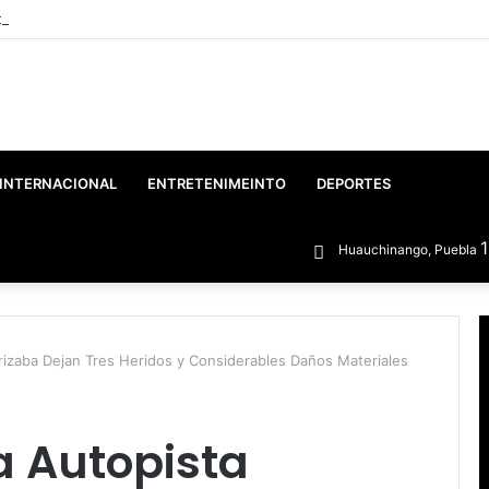
o: Gobierno Federal y Estatal inician el rescate integral del Lago de Vals
INTERNACIONAL
ENTRETENIMEINTO
DEPORTES
Huauchinango, Puebla
rizaba Dejan Tres Heridos y Considerables Daños Materiales
a Autopista