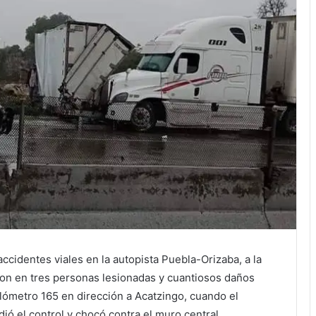
ccidentes viales en la autopista Puebla-Orizaba, a la
aron en tres personas lesionadas y cuantiosos daños
kilómetro 165 en dirección a Acatzingo, cuando el
ió el control y chocó contra el muro central,