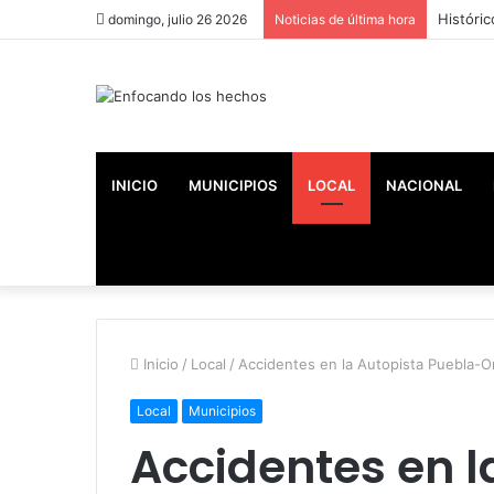
Históric
domingo, julio 26 2026
Noticias de última hora
INICIO
MUNICIPIOS
LOCAL
NACIONAL
Inicio
/
Local
/
Accidentes en la Autopista Puebla-O
Local
Municipios
Accidentes en l