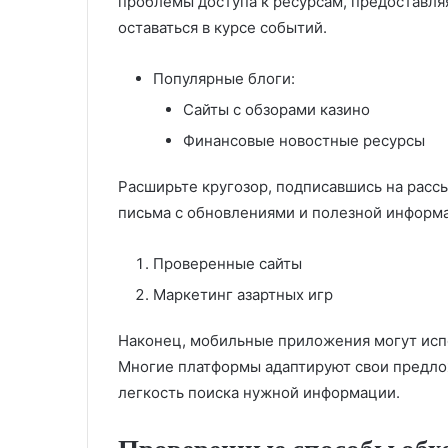
проблемы доступа к ресурсам, предоставля
оставаться в курсе событий.
Популярные блоги:
Сайты с обзорами казино
Финансовые новостные ресурсы
Расширьте кругозор, подписавшись на расс
письма с обновлениями и полезной информа
Проверенные сайты
Маркетинг азартных игр
Наконец, мобильные приложения могут испо
Многие платформы адаптируют свои предло
легкость поиска нужной информации.