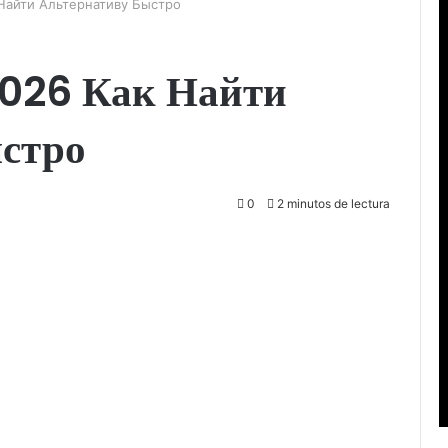
 Найти Альтернативу Быстро
2026 Как Найти
стро
0
2 minutos de lectura