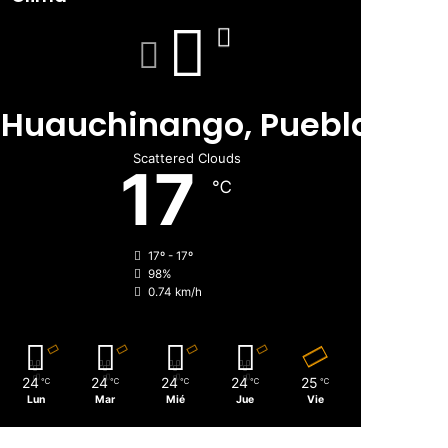
Huauchinango, Puebla
Scattered Clouds
17
℃
17º - 17º
98%
0.74 km/h
24
24
24
24
25
℃
℃
℃
℃
℃
Lun
Mar
Mié
Jue
Vie