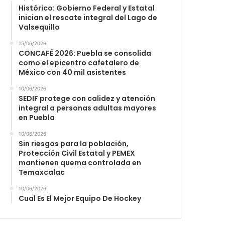
Histórico: Gobierno Federal y Estatal
inician el rescate integral del Lago de
Valsequillo
15/06/2026
CONCAFÉ 2026: Puebla se consolida
como el epicentro cafetalero de
México con 40 mil asistentes
10/06/2026
SEDIF protege con calidez y atención
integral a personas adultas mayores
en Puebla
10/06/2026
Sin riesgos para la población,
Protección Civil Estatal y PEMEX
mantienen quema controlada en
Temaxcalac
10/06/2026
Cual Es El Mejor Equipo De Hockey