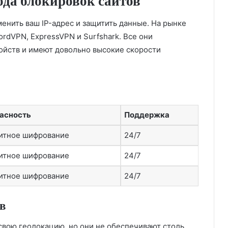
ода блокировок сайтов
енить ваш IP-адрес и защитить данные. На рынке
rdVPN, ExpressVPN и Surfshark. Все они
ойств и имеют довольно высокие скорости
асность
Поддержка
итное шифрование
24/7
итное шифрование
24/7
итное шифрование
24/7
в
вою геолокацию, но они не обеспечивают столь