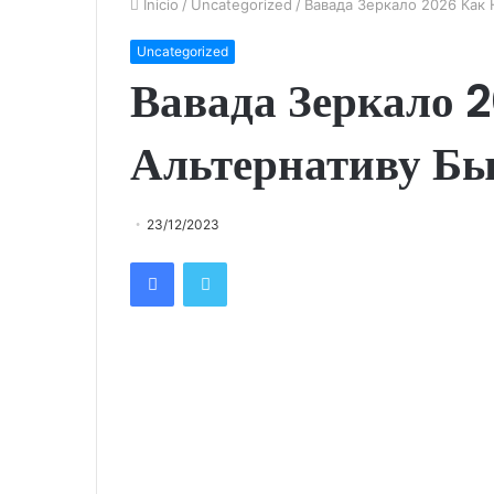
Inicio
/
Uncategorized
/
Вавада Зеркало 2026 Как
Uncategorized
Вавада Зеркало 
Альтернативу Бы
23/12/2023
Facebook
Twitter