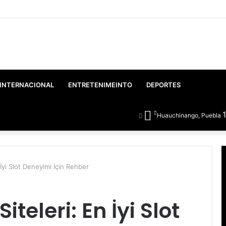
INTERNACIONAL
ENTRETENIMEINTO
DEPORTES
Huauchinango, Puebla
İyi Slot Deneyimi İçin Rehber
teleri: En İyi Slot