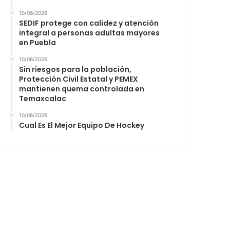
10/06/2026
SEDIF protege con calidez y atención
integral a personas adultas mayores
en Puebla
10/06/2026
Sin riesgos para la población,
Protección Civil Estatal y PEMEX
mantienen quema controlada en
Temaxcalac
10/06/2026
Cual Es El Mejor Equipo De Hockey