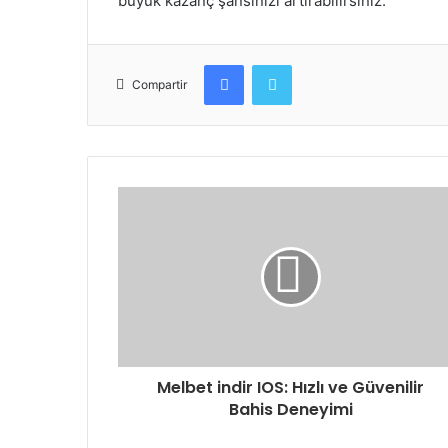
büyük kazanç şansınızı artırabilirsiniz.
Facebook
Twitter
Compartir
Melbet indir IOS: Hızlı ve Güvenilir
Bahis Deneyimi