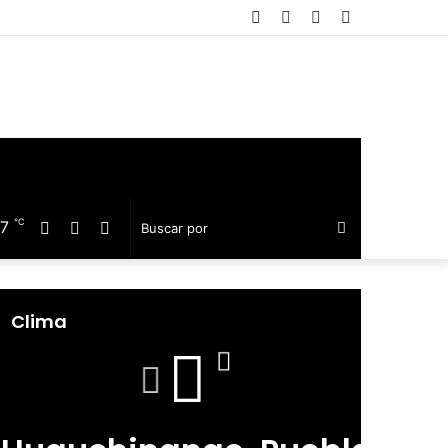
Facebook
Twitter
Telegram
Barra
lateral
℃
17
Facebook
Twitter
Telegram
Buscar
por
Clima