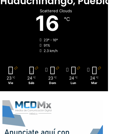
Huauchinango, Puebla
Scattered Clouds
16
℃
23º - 16º
91%
2.3 km/h
23
24
23
24
24
℃
℃
℃
℃
℃
Vie
Sáb
Dom
Lun
Mar