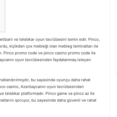
tibarlı və tələbkar oyun təcrübəsini təmin edir. Pinco,
yurdu, kiçikdən çox məbləği olan məbləg təminatları ilə
nsın. Pinco promo code və pinco casino promo code ilə
rbaycanın oyun təcrübəsindən faydalanmaq isteyən
inatlandırılmışdır, bu sayəsində oyunçu daha rahat
 Pinco casino, Azərbaycanın oyun təcrübəsindən
və tələbkar platformadır. Pinco game və pinco az ilə
atlarını qoruyur, bu sayəsində daha güvənli və rahat