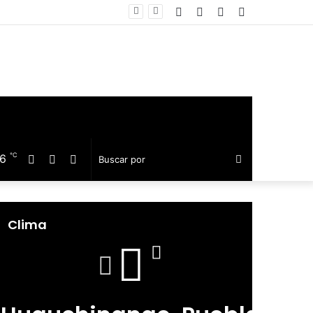
Facebook
Twitter
Telegram
Barra
quillo
lateral
℃
16
Facebook
Twitter
Telegram
Buscar
por
Clima