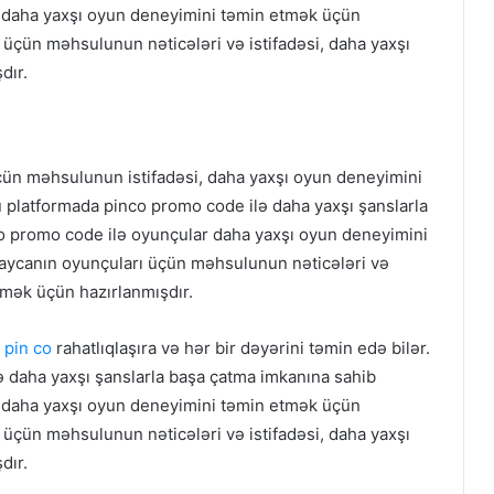
r daha yaxşı oyun deneyimini təmin etmək üçün
 üçün məhsulunun nəticələri və istifadəsi, daha yaxşı
dır.
çün məhsulunun istifadəsi, daha yaxşı oyun deneyimini
 platformada pinco promo code ilə daha yaxşı şanslarla
no promo code ilə oyunçular daha yaxşı oyun deneyimini
baycanın oyunçuları üçün məhsulunun nəticələri və
tmək üçün hazırlanmışdır.
i
pin co
rahatlıqlaşıra və hər bir dəyərini təmin edə bilər.
 daha yaxşı şanslarla başa çatma imkanına sahib
r daha yaxşı oyun deneyimini təmin etmək üçün
 üçün məhsulunun nəticələri və istifadəsi, daha yaxşı
dır.