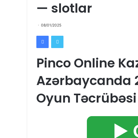
— slotlar
08/01/2025
Facebook
Twitter
Pinco Online Ka
Azərbaycanda 20
Oyun Təcrübəsi
▶️