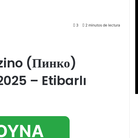
3
2 minutos de lectura
zino (Пинко)
25 – Etibarlı
 OYNA