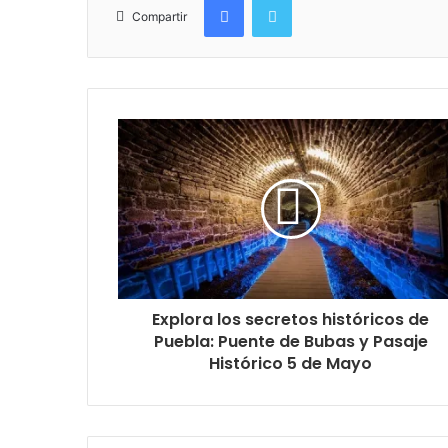
Compartir
Explora los secretos históricos de
Puebla: Puente de Bubas y Pasaje
Histórico 5 de Mayo