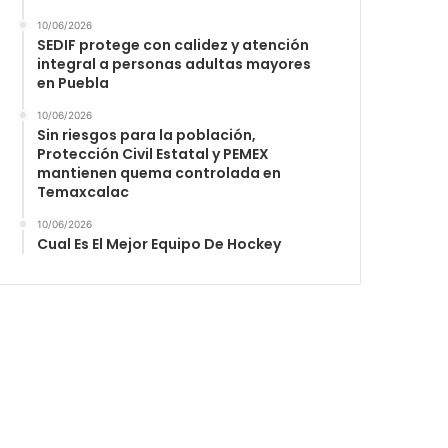
10/06/2026
SEDIF protege con calidez y atención
integral a personas adultas mayores
en Puebla
10/06/2026
Sin riesgos para la población,
Protección Civil Estatal y PEMEX
mantienen quema controlada en
Temaxcalac
10/06/2026
Cual Es El Mejor Equipo De Hockey