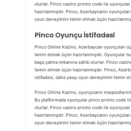
olurlar. Pinco casino promo code ilə oyunçula
hazırlanmışdır. Pinco, Azərbaycanın oyunçuları
oyun deneyimini təmin etmək üçün hazırlanmış
Pinco Oyunçu İstifadəsi
Pinco Online Kazino, Azərbaycan oyunçuları ü
təmin etmək üçün hazırlanmışdır. Oyunçular bu
başa çatma imkanına sahib olurlar. Pinco casi
təmin etmək üçün hazırlanmışdır. Pinco, Azər
istifadəsi, daha yaxşı oyun deneyimini təmin e
Pinco Online Kazino, oyunçuların məqsədlərin
Bu platformada oyunçular pinco promo code ilə
olurlar. Pinco casino promo code ilə oyunçula
hazırlanmışdır. Pinco, Azərbaycanın oyunçuları
oyun deneyimini təmin etmək üçün hazırlanmış