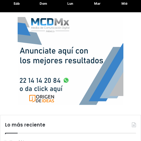
Sáb
Dom
Lun
Mar
Mié
Lo más reciente