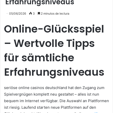
Erfahrungsniveaus
05/06/2026
3
2 minutos de lectura
Online-Glücksspiel
– Wertvolle Tipps
für sämtliche
Erfahrungsniveaus
seriöse online casinos deutschland hat den Zugang zum
Spielvergnügen komplett neu gestaltet – alles ist nun
bequem im Internet verfügbar. Die Auswahl an Plattformen
ist riesig. Laufend starten neue Plattformen auf den