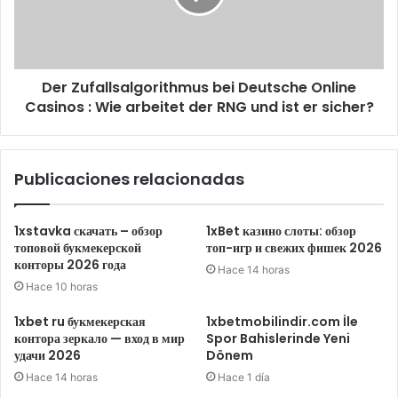
Der Zufallsalgorithmus bei Deutsche Online
Casinos : Wie arbeitet der RNG und ist er sicher?
Publicaciones relacionadas
1xstavka скачать – обзор
1xBet казино слоты: обзор
топовой букмекерской
топ-игр и свежих фишек 2026
конторы 2026 года
Hace 14 horas
Hace 10 horas
1xbet ru букмекерская
1xbetmobilindir.com İle
контора зеркало — вход в мир
Spor Bahislerinde Yeni
удачи 2026
Dönem
Hace 14 horas
Hace 1 día