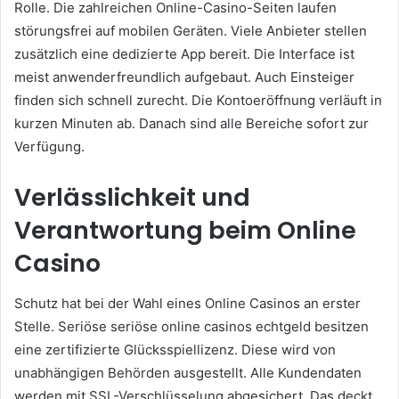
Rolle. Die zahlreichen Online-Casino-Seiten laufen
störungsfrei auf mobilen Geräten. Viele Anbieter stellen
zusätzlich eine dedizierte App bereit. Die Interface ist
meist anwenderfreundlich aufgebaut. Auch Einsteiger
finden sich schnell zurecht. Die Kontoeröffnung verläuft in
kurzen Minuten ab. Danach sind alle Bereiche sofort zur
Verfügung.
Verlässlichkeit und
Verantwortung beim Online
Casino
Schutz hat bei der Wahl eines Online Casinos an erster
Stelle. Seriöse seriöse online casinos echtgeld besitzen
eine zertifizierte Glücksspiellizenz. Diese wird von
unabhängigen Behörden ausgestellt. Alle Kundendaten
werden mit SSL-Verschlüsselung abgesichert. Das deckt