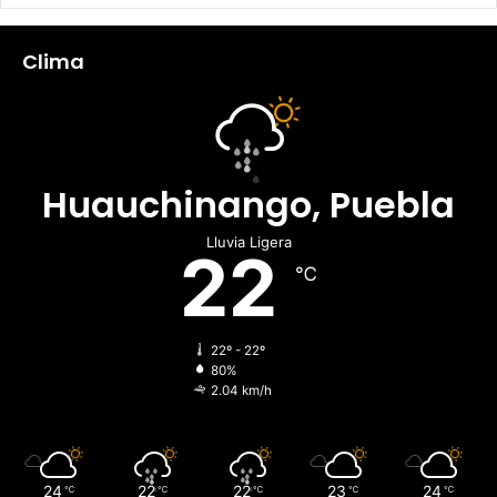
Clima
Huauchinango, Puebla
Lluvia Ligera
22
℃
22º - 22º
80%
2.04 km/h
24
22
22
23
24
℃
℃
℃
℃
℃