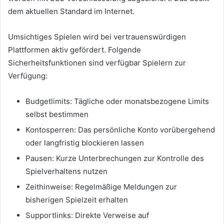
dem aktuellen Standard im Internet.
Umsichtiges Spielen wird bei vertrauenswürdigen
Plattformen aktiv gefördert. Folgende
Sicherheitsfunktionen sind verfügbar Spielern zur
Verfügung:
Budgetlimits: Tägliche oder monatsbezogene Limits
selbst bestimmen
Kontosperren: Das persönliche Konto vorübergehend
oder langfristig blockieren lassen
Pausen: Kurze Unterbrechungen zur Kontrolle des
Spielverhaltens nutzen
Zeithinweise: Regelmäßige Meldungen zur
bisherigen Spielzeit erhalten
Supportlinks: Direkte Verweise auf