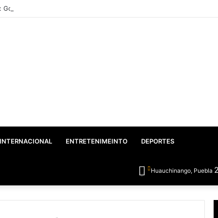
: Gobierno Federal y Estatal inician el rescate integral del Lago de Valse
INTERNACIONAL
ENTRETENIMEINTO
DEPORTES
Huauchinango, Puebla