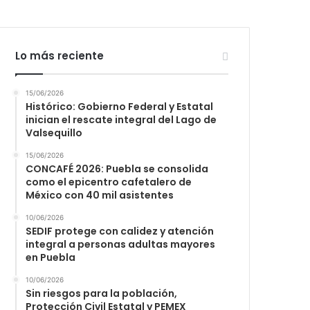
Lo más reciente
15/06/2026
Histórico: Gobierno Federal y Estatal
inician el rescate integral del Lago de
Valsequillo
15/06/2026
CONCAFÉ 2026: Puebla se consolida
como el epicentro cafetalero de
México con 40 mil asistentes
10/06/2026
SEDIF protege con calidez y atención
integral a personas adultas mayores
en Puebla
10/06/2026
Sin riesgos para la población,
Protección Civil Estatal y PEMEX