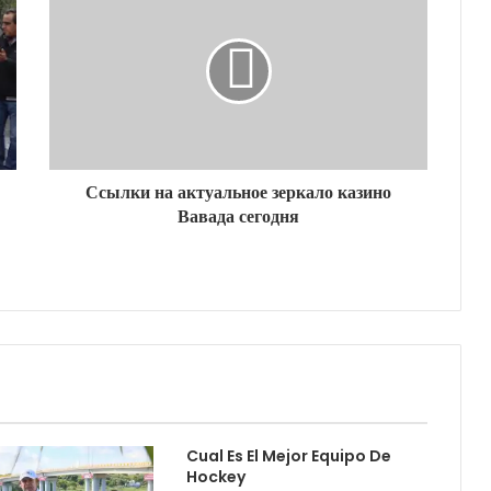
Ссылки на актуальное зеркало казино
Вавада сегодня
Cual Es El Mejor Equipo De
Hockey