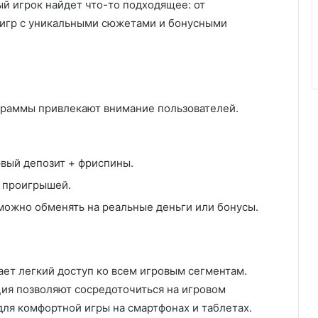
ый игрок найдет что-то подходящее: от
оигр с уникальными сюжетами и бонусными
раммы привлекают внимание пользователей.
рвый депозит + фриспины.
т проигрышей.
можно обменять на реальные деньги или бонусы.
ет легкий доступ ко всем игровым сегментам.
ция позволяют сосредоточиться на игровом
для комфортной игры на смартфонах и таблетах.