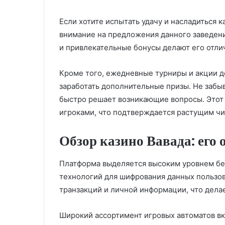
Если хотите испытать удачу и насладиться 
внимание на предложения данного заведени
и привлекательные бонусы делают его отли
Кроме того, ежедневные турниры и акции 
заработать дополнительные призы. Не забы
быстро решает возникающие вопросы. Этот
игроками, что подтверждается растущим ч
Обзор казино Вавада: его
Платформа выделяется высоким уровнем бе
технологий для шифрования данных пользов
транзакций и личной информации, что дела
Широкий ассортимент игровых автоматов в