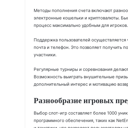
Методы пополнения счета включают разнооб
электронные кошельки и криптовалюты. Быс
процесс максимально удобным для игроков.
Поддержка пользователей осуществляется ч
почта и телефон. Это позволяет получить п
участники.
Регулярные турниры и соревнования делаю
Возможность выиграть внушительные призы 
дополнительный интерес и мотивацию возвр
Разнообразие игровых пре
Выбор слот-игр составляет более 1000 уни
программного обеспечения, таких как NetEn
и тематики, что позволяет пользователям н