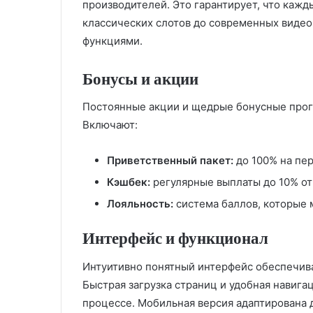
производителей. Это гарантирует, что кажд
классических слотов до современных виде
функциями.
Бонусы и акции
Постоянные акции и щедрые бонусные прог
Включают:
Приветственный пакет:
до 100% на пе
Кэшбек:
регулярные выплаты до 10% о
Лояльность:
система баллов, которые 
Интерфейс и функционал
Интуитивно понятный интерфейс обеспечива
Быстрая загрузка страниц и удобная навига
процессе. Мобильная версия адаптирована 