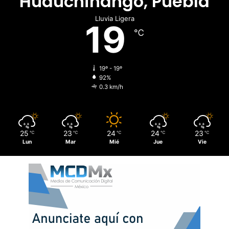
Huauchinango, Puebla
Lluvia Ligera
19
℃
19º - 19º
92%
0.3 km/h
25
23
24
24
23
℃
℃
℃
℃
℃
Lun
Mar
Mié
Jue
Vie