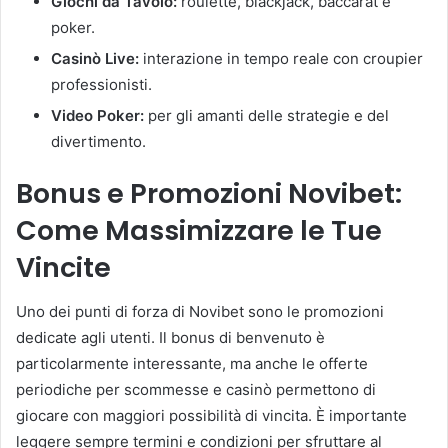
Giochi da Tavolo:
roulette, blackjack, baccarat e
poker.
Casinò Live:
interazione in tempo reale con croupier
professionisti.
Video Poker:
per gli amanti delle strategie e del
divertimento.
Bonus e Promozioni Novibet:
Come Massimizzare le Tue
Vincite
Uno dei punti di forza di Novibet sono le promozioni
dedicate agli utenti. Il bonus di benvenuto è
particolarmente interessante, ma anche le offerte
periodiche per scommesse e casinò permettono di
giocare con maggiori possibilità di vincita. È importante
leggere sempre termini e condizioni per sfruttare al