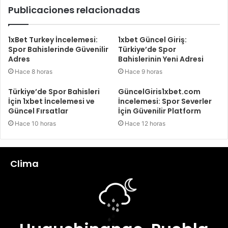
Publicaciones relacionadas
1xBet Turkey İncelemesi:
1xbet Güncel Giriş:
Spor Bahislerinde Güvenilir
Türkiye’de Spor
Adres
Bahislerinin Yeni Adresi
Hace 8 horas
Hace 9 horas
Türkiye’de Spor Bahisleri
GüncelGiris1xbet.com
İçin 1xbet İncelemesi ve
İncelemesi: Spor Severler
Güncel Fırsatlar
İçin Güvenilir Platform
Hace 10 horas
Hace 12 horas
Clima