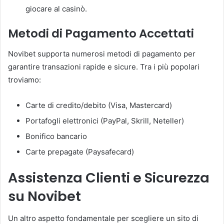
giocare al casinò.
Metodi di Pagamento Accettati
Novibet supporta numerosi metodi di pagamento per
garantire transazioni rapide e sicure. Tra i più popolari
troviamo:
Carte di credito/debito (Visa, Mastercard)
Portafogli elettronici (PayPal, Skrill, Neteller)
Bonifico bancario
Carte prepagate (Paysafecard)
Assistenza Clienti e Sicurezza
su Novibet
Un altro aspetto fondamentale per scegliere un sito di