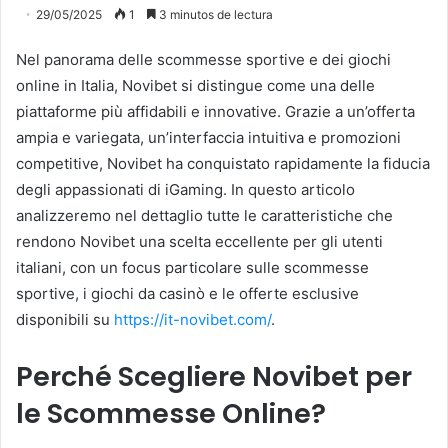
29/05/2025
1
3 minutos de lectura
Nel panorama delle scommesse sportive e dei giochi
online in Italia, Novibet si distingue come una delle
piattaforme più affidabili e innovative. Grazie a un’offerta
ampia e variegata, un’interfaccia intuitiva e promozioni
competitive, Novibet ha conquistato rapidamente la fiducia
degli appassionati di iGaming. In questo articolo
analizzeremo nel dettaglio tutte le caratteristiche che
rendono Novibet una scelta eccellente per gli utenti
italiani, con un focus particolare sulle scommesse
sportive, i giochi da casinò e le offerte esclusive
disponibili su
https://it-novibet.com/
.
Perché Scegliere Novibet per
le Scommesse Online?