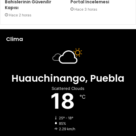
Bahislerinin Güvenilir
Portal İncelemesi
Kapısı
Hace 3 horas
Hace 2 horas
Clima
Huauchinango, Puebla
Scattered Clouds
18
℃
25º - 18º
85%
2.29 km/h