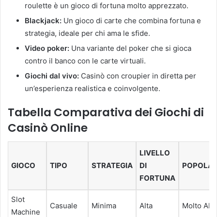
roulette è un gioco di fortuna molto apprezzato.
Blackjack:
Un gioco di carte che combina fortuna e
strategia, ideale per chi ama le sfide.
Video poker:
Una variante del poker che si gioca
contro il banco con le carte virtuali.
Giochi dal vivo:
Casinò con croupier in diretta per
un’esperienza realistica e coinvolgente.
Tabella Comparativa dei Giochi di
Casinò Online
LIVELLO
GIOCO
TIPO
STRATEGIA
DI
POPOLAR
FORTUNA
Slot
Casuale
Minima
Alta
Molto Alta
Machine