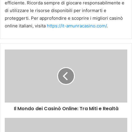
efficiente. Ricorda sempre di giocare responsabilmente e
di utilizzare le risorse disponibili per informarti e
proteggerti. Per approfondire e scoprire i migliori casinò
online italiani, visita
https://it-amunracasino.com/
.
Il Mondo dei Casinò Online: Tra Miti e Realtà