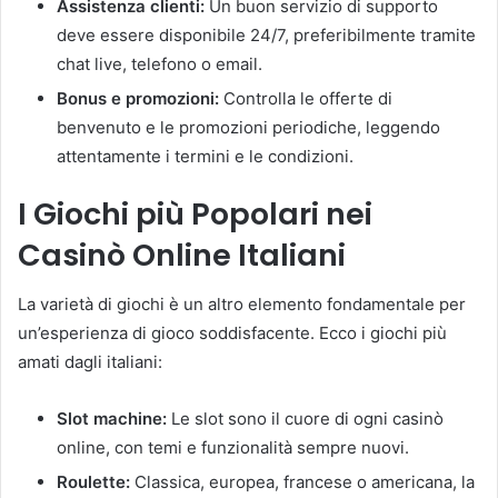
Assistenza clienti:
Un buon servizio di supporto
deve essere disponibile 24/7, preferibilmente tramite
chat live, telefono o email.
Bonus e promozioni:
Controlla le offerte di
benvenuto e le promozioni periodiche, leggendo
attentamente i termini e le condizioni.
I Giochi più Popolari nei
Casinò Online Italiani
La varietà di giochi è un altro elemento fondamentale per
un’esperienza di gioco soddisfacente. Ecco i giochi più
amati dagli italiani:
Slot machine:
Le slot sono il cuore di ogni casinò
online, con temi e funzionalità sempre nuovi.
Roulette:
Classica, europea, francese o americana, la