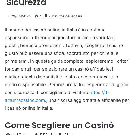
Sicurezza
29/05/2025
2
2 minutos de lectura
Il mondo dei casinò online in Italia è in continua
espansione, offrendo ai giocatori un’ampia varietà di
giochi, bonus e promozioni. Tuttavia, scegliere il casinò
giusto può essere una sfida, soprattutto per chi è alle
prime armi. In questa guida completa, esploreremo i criteri
fondamentali per selezionare un casinò affidabile, i
migliori giochi disponibili e le strategie per giocare in
modo responsabile. Per iniziare la tua esperienza di gioco
con sicurezza, ti consigliamo di visitare
https://it-
amunracasino.com/
, una risorsa aggiornata e affidabile per
i casinò online in Italia.
Come Scegliere un Casinò