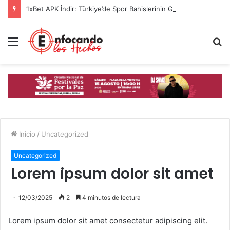
1xBet APK İndir: Türkiye’de Spor Bahislerinin Güvenilir Adresi
Menú
B
p
Inicio
/
Uncategorized
Uncategorized
Lorem ipsum dolor sit amet
12/03/2025
2
4 minutos de lectura
Lorem ipsum dolor sit amet consectetur adipiscing elit.