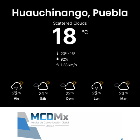
Huauchinango, Puebla
Scattered Clouds
18
℃
23º - 16º
92%
1.38 km/h
23
24
22
23
23
℃
℃
℃
℃
℃
Vie
Sáb
Dom
Lun
Mar