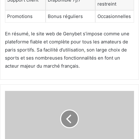
restreint
Promotions
Bonus réguliers
Occasionnelles
En résumé, le site web de Genybet s’impose comme une
plateforme fiable et complète pour tous les amateurs de
paris sportifs. Sa facilité d’utilisation, son large choix de
sports et ses nombreuses fonctionnalités en font un
acteur majeur du marché français.