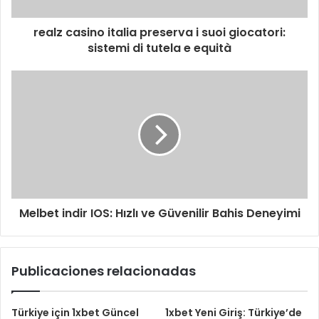
realz casino italia preserva i suoi giocatori:
sistemi di tutela e equità
Melbet indir IOS: Hızlı ve Güvenilir Bahis Deneyimi
Publicaciones relacionadas
Türkiye için 1xbet Güncel
1xbet Yeni Giriş: Türkiye’de