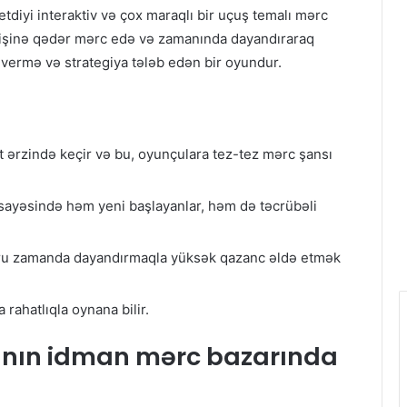
 etdiyi interaktiv və çox maraqlı bir uçuş temalı mərc
əlişinə qədər mərc edə və zamanında dayandıraraq
r vermə və strategiya tələb edən bir oyundur.
ərzində keçir və bu, oyunçulara tez-tez mərc şansı
sayəsində həm yeni başlayanlar, həm də təcrübəli
ru zamanda dayandırmaqla yüksək qazanc əldə etmək
rahatlıqla oynana bilir.
anın idman mərc bazarında