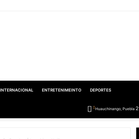
INTERNACIONAL
ENTRETENIMEINTO
DEPORTES
Huauchinango, Puebla