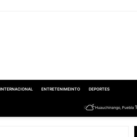
o: Gobierno Federal y Estatal inician el rescate integral del Lago de Valse
INTERNACIONAL
ENTRETENIMEINTO
DEPORTES
Huauchinango, Puebla