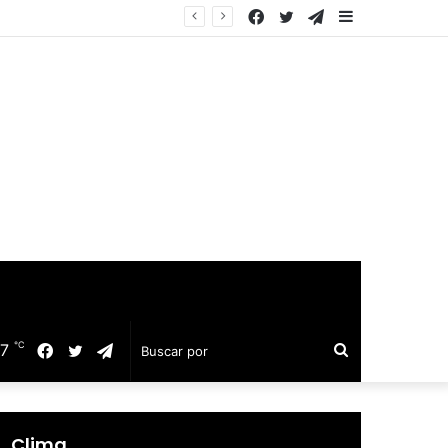
Facebook
Twitter
Telegram
Barra
quillo
lateral
℃
17
Facebook
Twitter
Telegram
Buscar
por
Clima