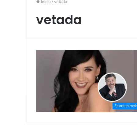
Inicio
/
vetada
vetada
Entretenimei