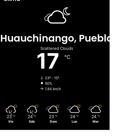
Huauchinango, Puebla
Scattered Clouds
17
℃
23º - 15º
90%
1.84 km/h
23
24
23
24
24
℃
℃
℃
℃
℃
Vie
Sáb
Dom
Lun
Mar