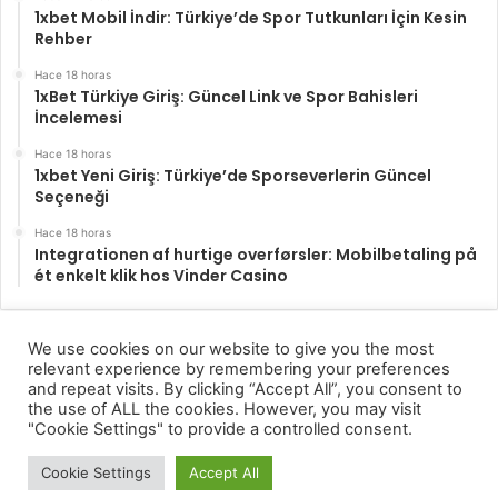
1xbet Mobil İndir: Türkiye’de Spor Tutkunları İçin Kesin
Rehber
Hace 18 horas
1xBet Türkiye Giriş: Güncel Link ve Spor Bahisleri
İncelemesi
Hace 18 horas
1xbet Yeni Giriş: Türkiye’de Sporseverlerin Güncel
Seçeneği
Hace 18 horas
Integrationen af hurtige overførsler: Mobilbetaling på
ét enkelt klik hos Vinder Casino
We use cookies on our website to give you the most
relevant experience by remembering your preferences
Enfocando los hechos 2022
and repeat visits. By clicking “Accept All”, you consent to
the use of ALL the cookies. However, you may visit
Aviso de privcidad
"Cookie Settings" to provide a controlled consent.
Facebook
Twitter
Telegram
Cookie Settings
Accept All