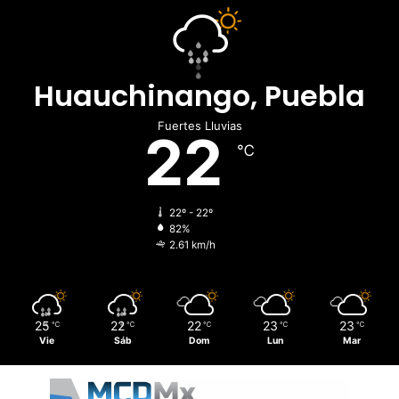
Huauchinango, Puebla
Fuertes Lluvias
22
℃
22º - 22º
82%
2.61 km/h
25
22
22
23
23
℃
℃
℃
℃
℃
Vie
Sáb
Dom
Lun
Mar