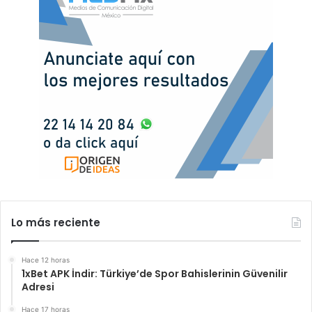
Lo más reciente
Hace 12 horas
1xBet APK İndir: Türkiye’de Spor Bahislerinin Güvenilir
Adresi
Hace 17 horas