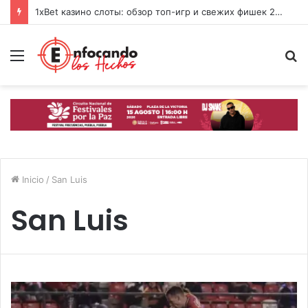
1xBet казино слоты: обзор топ-игр и свежих фишек 2026
Menú
B
p
Inicio
/
San Luis
San Luis