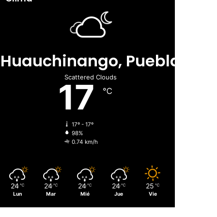
Huauchinango, Puebla
Scattered Clouds
17
℃
17º - 17º
98%
0.74 km/h
24
24
24
24
25
℃
℃
℃
℃
℃
Lun
Mar
Mié
Jue
Vie