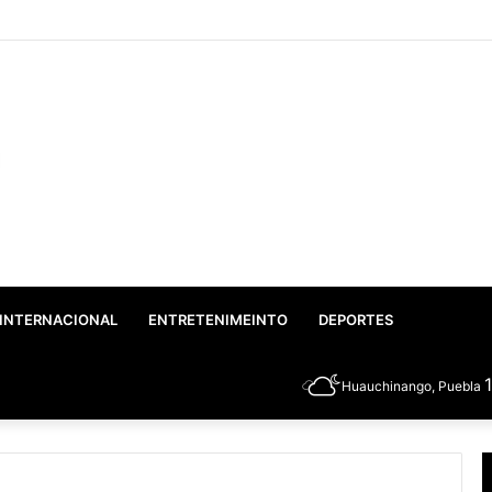
co: Gobierno Federal y Estatal inician el rescate integral del Lago de Vals
INTERNACIONAL
ENTRETENIMEINTO
DEPORTES
Huauchinango, Puebla