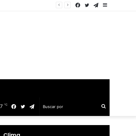
Facebook
Twitter
Telegram
Barra
equillo
lateral
℃
17
Facebook
Twitter
Telegram
Buscar
por
Clima