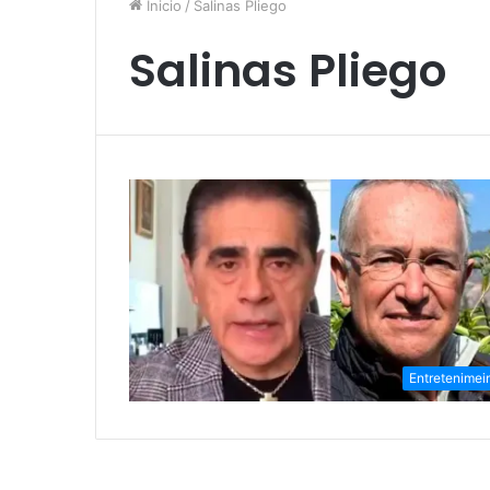
Inicio
/
Salinas Pliego
Salinas Pliego
Entretenimei