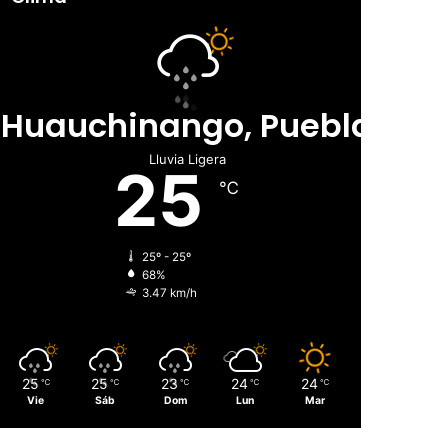
Huauchinango, Puebla
Lluvia Ligera
25
℃
25º - 25º
68%
3.47 km/h
25
25
23
24
24
℃
℃
℃
℃
℃
Vie
Sáb
Dom
Lun
Mar