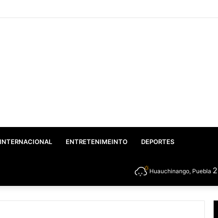
o: Gobierno Federal y Estatal inician el rescate integral del Lago de Valse
INTERNACIONAL
ENTRETENIMEINTO
DEPORTES
Huauchinango, Puebla