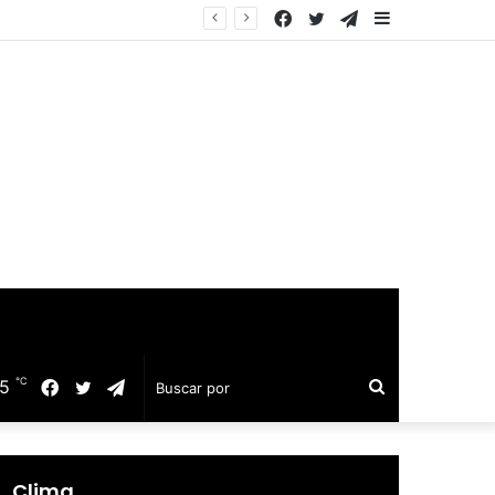
Facebook
Twitter
Telegram
Barra
quillo
lateral
℃
25
Facebook
Twitter
Telegram
Buscar
por
Clima