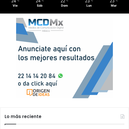
24
24
22
23
23
℃
℃
℃
℃
℃
Vie
Sáb
Dom
Lun
Mar
Lo más reciente