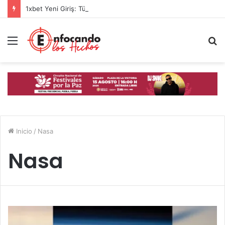
1xbet Yeni Giriş: Türkiye’de Güncel Spor Bahis Platformu İncelemesi
Menú
B
p
Inicio
/
Nasa
Nasa