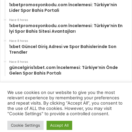
1xbetpromosyonkodu.com İncelemesi: Türkiye’nin
Lider Spor Bahis Portali
Hace 6 horas
1xbetpromosyonkodu.com İncelemesi: Türkiye’nin En
İyi Spor Bahis Sitesi Avantajları
Hace 8 horas
1xbet Güncel Giriş Adresi ve Spor Bahislerinde Son
Trendler
Hace 8 horas
güncelgiris1xbet.com İncelemesi: Türkiye’nin Önde
Gelen Spor Bahis Portalı
We use cookies on our website to give you the most
relevant experience by remembering your preferences
Enfocando los hechos 2022
and repeat visits. By clicking “Accept All”, you consent to
the use of ALL the cookies. However, you may visit
Aviso de privcidad
"Cookie Settings" to provide a controlled consent.
Facebook
Twitter
Telegram
Cookie Settings
Accept All