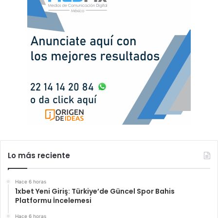
Lo más reciente
Hace 6 horas
1xbet Yeni Giriş: Türkiye’de Güncel Spor Bahis
Platformu İncelemesi
Hace 6 horas