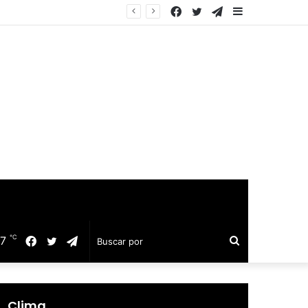
Facebook
Twitter
Telegram
Barra
equillo
lateral
℃
17
Facebook
Twitter
Telegram
Buscar
por
Clima