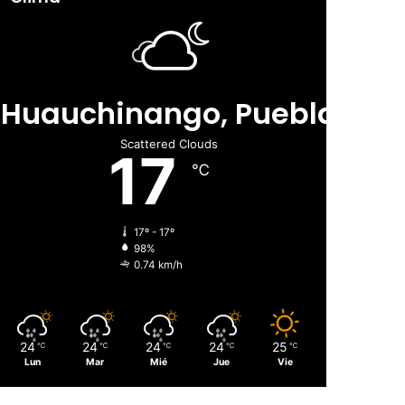
Huauchinango, Puebla
Scattered Clouds
17
℃
17º - 17º
98%
0.74 km/h
24
24
24
24
25
℃
℃
℃
℃
℃
Lun
Mar
Mié
Jue
Vie