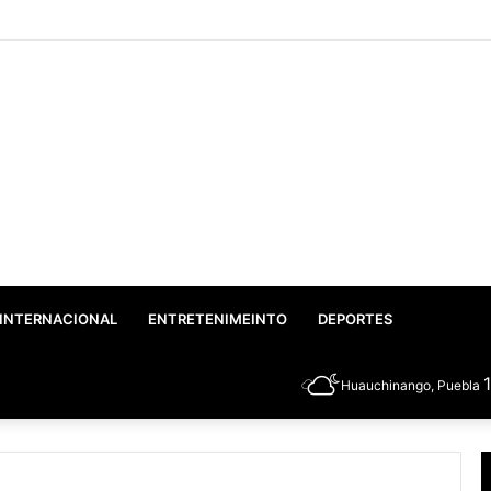
co: Gobierno Federal y Estatal inician el rescate integral del Lago de Vals
INTERNACIONAL
ENTRETENIMEINTO
DEPORTES
Huauchinango, Puebla