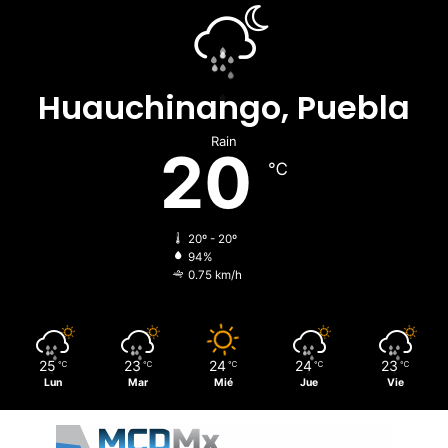
Huauchinango, Puebla
Rain
20
℃
20º - 20º
94%
0.75 km/h
25
23
24
24
23
℃
℃
℃
℃
℃
Lun
Mar
Mié
Jue
Vie