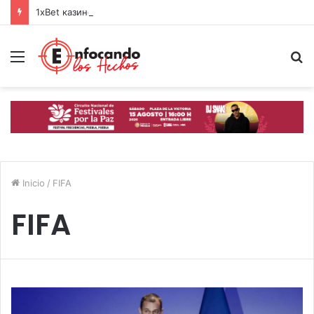
1xBet казино слоты: обзор топ-игр и свежих фишек 2026
Menú
B
p
Inicio
/
FIFA
FIFA