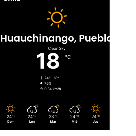
Huauchinango, Puebla
Clear Sky
18
℃
24º - 18º
76%
0.34 km/h
24
24
23
24
24
℃
℃
℃
℃
℃
Dom
Lun
Mar
Mié
Jue