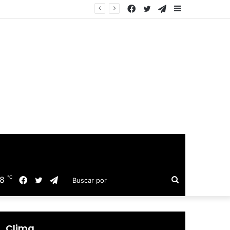
Facebook
Twitter
Telegram
Barra
equillo
lateral
℃
18
Facebook
Twitter
Telegram
Buscar
por
Clima