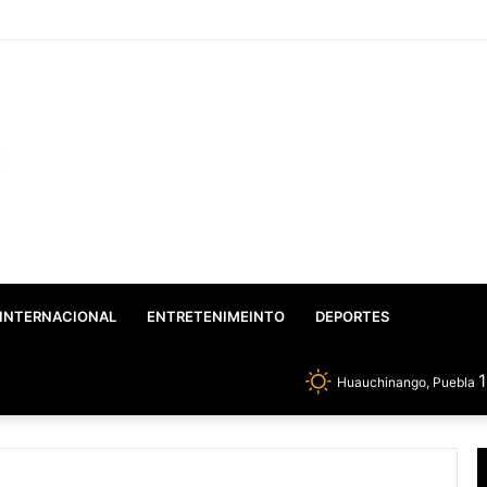
co: Gobierno Federal y Estatal inician el rescate integral del Lago de Vals
INTERNACIONAL
ENTRETENIMEINTO
DEPORTES
Huauchinango, Puebla