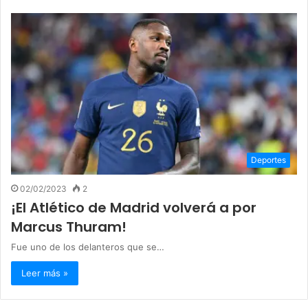
Deportes
02/02/2023
2
¡El Atlético de Madrid volverá a por
Marcus Thuram!
Fue uno de los delanteros que se…
Leer más »