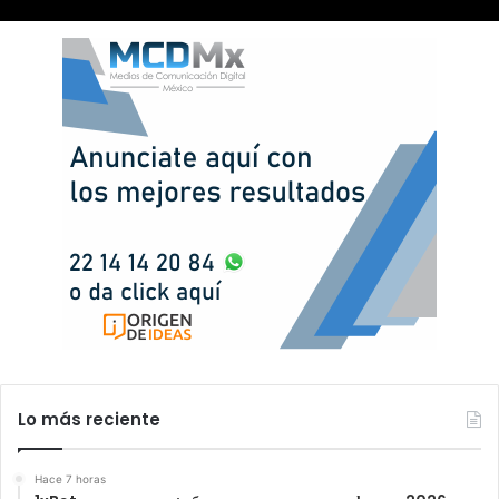
Lo más reciente
Hace 7 horas