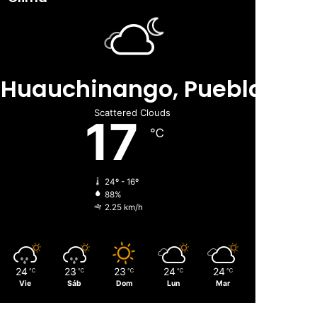
Huauchinango, Puebla
Scattered Clouds
17
℃
24º - 16º
88%
2.25 km/h
24
23
23
24
24
℃
℃
℃
℃
℃
Vie
Sáb
Dom
Lun
Mar