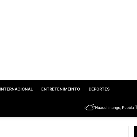
o: Gobierno Federal y Estatal inician el rescate integral del Lago de Valse
INTERNACIONAL
ENTRETENIMEINTO
DEPORTES
Huauchinango, Puebla