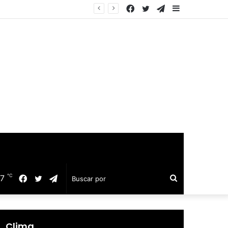
Facebook
Twitter
Telegram
Barra
quillo
lateral
℃
17
Facebook
Twitter
Telegram
Buscar
por
Clima