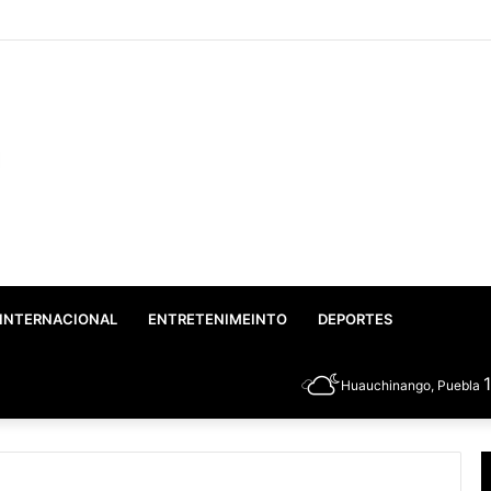
co: Gobierno Federal y Estatal inician el rescate integral del Lago de Vals
INTERNACIONAL
ENTRETENIMEINTO
DEPORTES
Huauchinango, Puebla