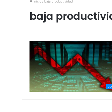
Inicio
/
baja productividad
baja productiv
Lo