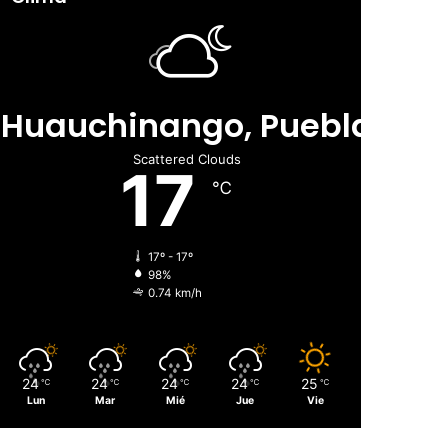
Huauchinango, Puebla
Scattered Clouds
17
℃
17º - 17º
98%
0.74 km/h
24
24
24
24
25
℃
℃
℃
℃
℃
Lun
Mar
Mié
Jue
Vie