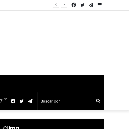
Facebook
Twitter
Telegram
Barra
equillo
lateral
℃
17
Facebook
Twitter
Telegram
Buscar
por
Clima