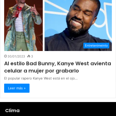
Entretenimeinto
30/01/2023
3
Al estilo Bad Bunny, Kanye West avienta
celular a mujer por grabarlo
El popular rapero Kanye West está en el ojo…
Leer más »
Clima