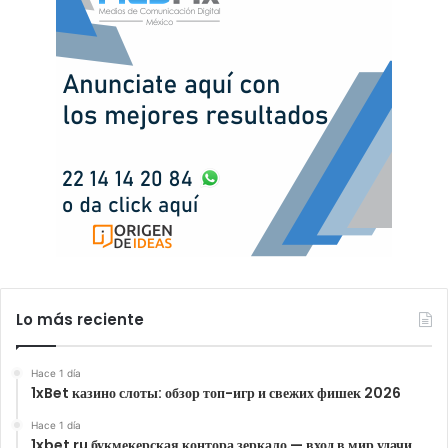
Lo más reciente
Hace 1 día
1xBet казино слоты: обзор топ-игр и свежих фишек 2026
Hace 1 día
1xbet ru букмекерская контора зеркало — вход в мир удачи