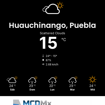
Huauchinango, Puebla
Scattered Clouds
15
℃
24º - 15º
87%
2.68 km/h
24
23
22
23
24
℃
℃
℃
℃
℃
Sáb
Dom
Lun
Mar
Mié