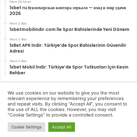
Hace 23 horas
1xbet ru букмекерская контора зеркало — вход в мир удачи
2026
Hace 2 días
1xbetmobilindir.com İle Spor Bahislerinde Yeni Dönem
Hace 2 días
1xBet APK İndir: Türkiye’de Spor Bahislerinin Güvenilir
Adresi
Hace 2 días
1xbet Mobil İndir: Türkiye’de Spor Tutkunları İçin Kesin
Rehber
We use cookies on our website to give you the most
relevant experience by remembering your preferences
Enfocando los hechos 2022
and repeat visits. By clicking “Accept All”, you consent to
the use of ALL the cookies. However, you may visit
Aviso de privcidad
"Cookie Settings" to provide a controlled consent.
Facebook
Twitter
Telegram
Cookie Settings
Accept All