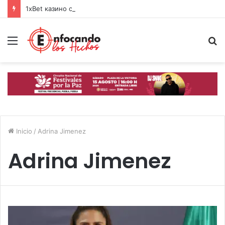
1xBet казино слоты: обзор топ-игр и свежих фишек 2026
Menú
B
p
Inicio
/
Adrina Jimenez
Adrina Jimenez