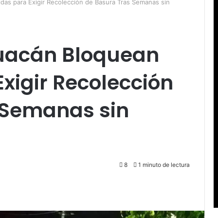
as para Exigir Recolección de Basura Tras Semanas sin
uacán Bloquean
xigir Recolección
 Semanas sin
8
1 minuto de lectura