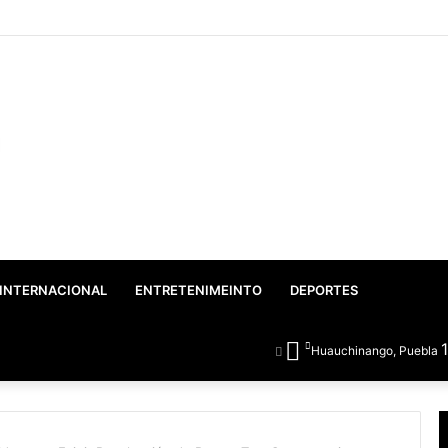
o: Gobierno Federal y Estatal inician el rescate integral del Lago de Vals
INTERNACIONAL
ENTRETENIMEINTO
DEPORTES
Huauchinango, Puebla