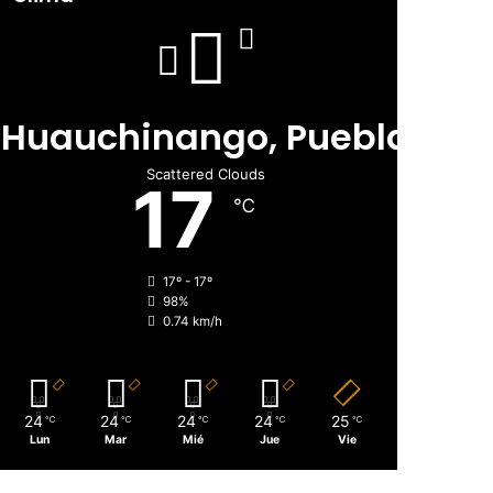
Huauchinango, Puebla
Scattered Clouds
17
℃
17º - 17º
98%
0.74 km/h
24
24
24
24
25
℃
℃
℃
℃
℃
Lun
Mar
Mié
Jue
Vie