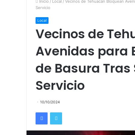
Inicio
/
Local
/
Vecinos de Tehuacán Bloquean Avenid
Servicio
Local
Vecinos de Teh
Avenidas para E
de Basura Tras
Servicio
10/10/2024
Facebook
Twitter