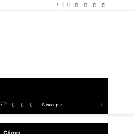
Facebook
Twitter
Telegram
Barra
equillo
lateral
℃
17
Facebook
Twitter
Telegram
Buscar
por
Clima