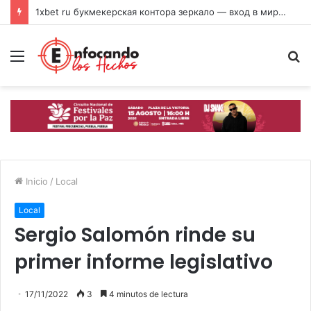
1xbet ru букмекерская контора зеркало — вход в мир удачи 2026
Menú
B
p
Inicio
/
Local
Local
Sergio Salomón rinde su
primer informe legislativo
17/11/2022
3
4 minutos de lectura