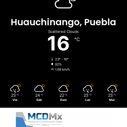
Huauchinango, Puebla
Scattered Clouds
16
℃
23º - 16º
92%
1.68 km/h
23
24
22
23
23
℃
℃
℃
℃
℃
Vie
Sáb
Dom
Lun
Mar