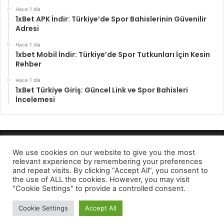
Hace 1 día
1xBet APK İndir: Türkiye’de Spor Bahislerinin Güvenilir
Adresi
Hace 1 día
1xbet Mobil İndir: Türkiye’de Spor Tutkunları İçin Kesin
Rehber
Hace 1 día
1xBet Türkiye Giriş: Güncel Link ve Spor Bahisleri
İncelemesi
Enfocando los hechos 2022
We use cookies on our website to give you the most
relevant experience by remembering your preferences
Aviso de privcidad
and repeat visits. By clicking “Accept All”, you consent to
the use of ALL the cookies. However, you may visit
Facebook
Twitter
Telegram
"Cookie Settings" to provide a controlled consent.
Cookie Settings
Accept All