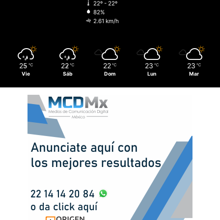
22º - 22º
82%
2.61 km/h
25
22
22
23
23
℃
℃
℃
℃
℃
Vie
Sáb
Dom
Lun
Mar