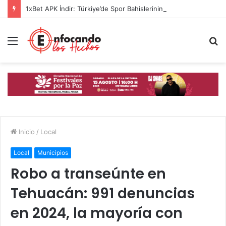
1xBet APK İndir: Türkiye’de Spor Bahislerinin Güvenilir Adresi
Menú
B
p
Inicio
/
Local
Local
Municipios
Robo a transeúnte en
Tehuacán: 991 denuncias
en 2024, la mayoría con