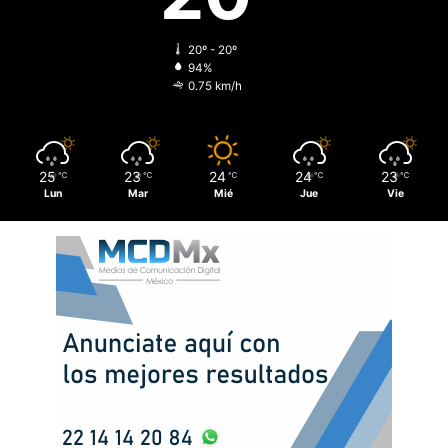
20º - 20º
94%
0.75 km/h
25
23
24
24
23
℃
℃
℃
℃
℃
Lun
Mar
Mié
Jue
Vie