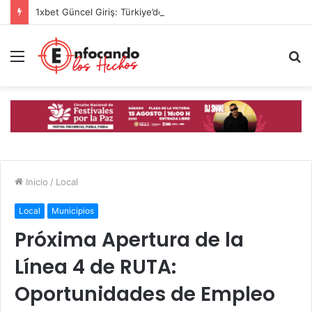
1xbet Güncel Giriş: Türkiye’de Spor Bahislerinin Yeni Adresi
Menú
B
p
Inicio
/
Local
Local
Municipios
Próxima Apertura de la
Línea 4 de RUTA:
Oportunidades de Empleo