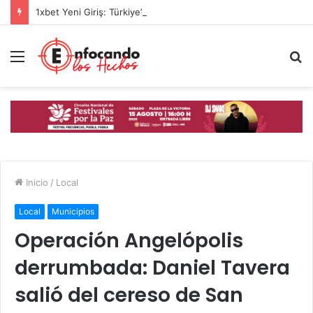
1xbet Yeni Giriş: Türkiye’de Güncel Spor Bahis Platformu İncelemesi
Menú
B
p
Inicio
/
Local
Local
Municipios
Operación Angelópolis
derrumbada: Daniel Tavera
salió del cereso de San