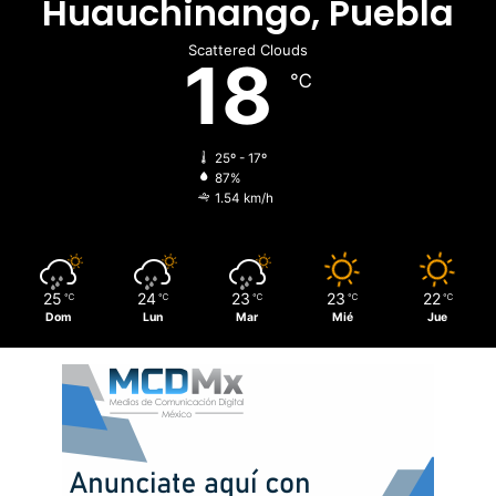
Huauchinango, Puebla
Scattered Clouds
18
℃
25º - 17º
87%
1.54 km/h
25
24
23
23
22
℃
℃
℃
℃
℃
Dom
Lun
Mar
Mié
Jue