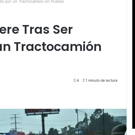
do por un Tractocamión en Puebla
ere Tras Ser
un Tractocamión
4
1 minuto de lectura