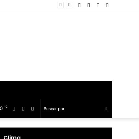
Facebook
Twitter
Telegram
Barra
equillo
lateral
℃
20
Facebook
Twitter
Telegram
Buscar
por
Clima