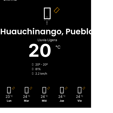
Huauchinango, Puebla
Lluvia Ligera
20
℃
20º - 20º
81%
2.2 km/h
23
24
24
24
24
℃
℃
℃
℃
℃
Lun
Mar
Mié
Jue
Vie