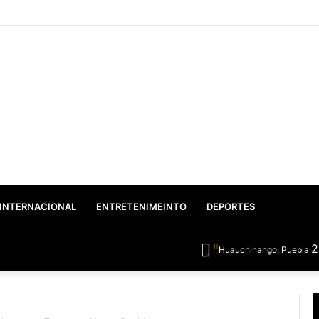
o: Gobierno Federal y Estatal inician el rescate integral del Lago de Vals
INTERNACIONAL
ENTRETENIMEINTO
DEPORTES
Huauchinango, Puebla