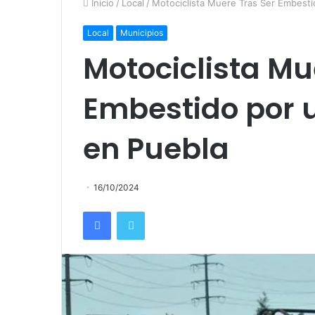
Inicio
/
Local
/
Motociclista Muere Tras Ser Embesti
Local
Municipios
Motociclista Mu
Embestido por 
en Puebla
16/10/2024
Facebook
Twitter