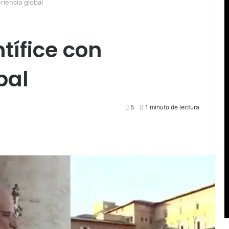
riencia global
tífice con
bal
5
1 minuto de lectura