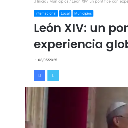
Inicio
/
Municipios
/
León XIV: un pontífice con expe
Internacional
Local
Municipios
León XIV: un pon
experiencia glo
08/05/2025
Facebook
Twitter