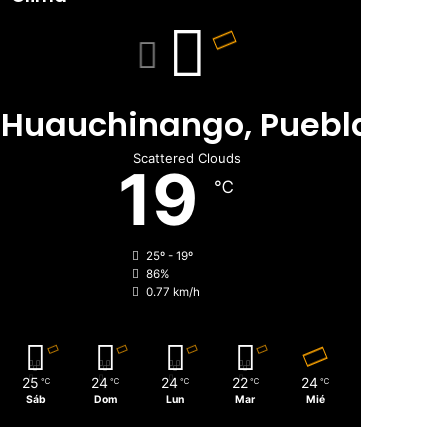
Huauchinango, Puebla
Scattered Clouds
19
℃
25º - 19º
86%
0.77 km/h
25
24
24
22
24
℃
℃
℃
℃
℃
Sáb
Dom
Lun
Mar
Mié