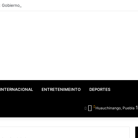
: Gobierno Federal y Estatal inician el rescate integral del Lago de Valseq
INTERNACIONAL
ENTRETENIMEINTO
DEPORTES
Huauchinango, Puebla