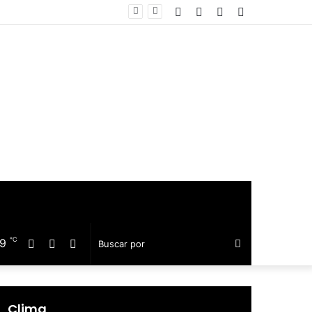
Facebook
Twitter
Telegram
Barra
uillo
lateral
℃
19
Facebook
Twitter
Telegram
Buscar
por
Clima