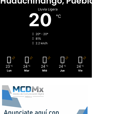
Huauchinango, Puebla
Lluvia Ligera
20
℃
20º - 20º
81%
2.2 km/h
23
24
24
24
24
℃
℃
℃
℃
℃
Lun
Mar
Mié
Jue
Vie