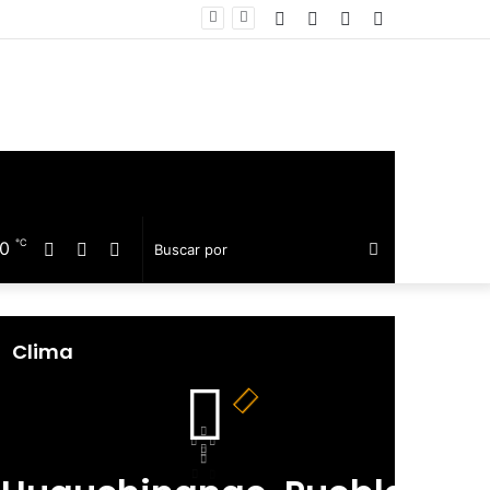
Facebook
Twitter
Telegram
Barra
equillo
lateral
℃
20
Facebook
Twitter
Telegram
Buscar
por
Clima