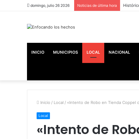
Históric
domingo, julio 26 2026
Noticias de última hora
INICIO
MUNICIPIOS
LOCAL
NACIONAL
Inicio
/
Local
/
«Intento de Robo en Tienda Coppel de
Local
«Intento de Rob