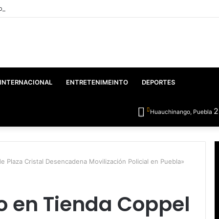
o: Gobierno Federal y Estatal inician el rescate integral del Lago de Vals
INTERNACIONAL
ENTRETENIMEINTO
DEPORTES
Huauchinango, Puebla
 Plaza Cristal Desencadena Movilización Policial en Puebla»
o en Tienda Coppel