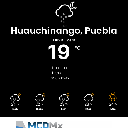
Huauchinango, Puebla
Lluvia Ligera
19
℃
19º - 19º
91%
0.2 km/h
24
22
23
23
24
℃
℃
℃
℃
℃
Sáb
Dom
Lun
Mar
Mié