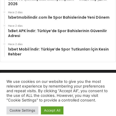
2026
Hace 2 días
1xbetmobilindir.com İle Spor Bahislerinde Yeni Dönem
Hace 2 días
1xBet APK İndir: Türkiye’de Spor Bahislerinin Güvenilir
Adresi
Hace 2 días
1xbet Mobil İndir: Türkiye’de Spor Tutkunları İçin Kesin
Rehber
Enfocando los hechos 2022
We use cookies on our website to give you the most
relevant experience by remembering your preferences
Aviso de privcidad
and repeat visits. By clicking “Accept All”, you consent to
the use of ALL the cookies. However, you may visit
Facebook
Twitter
Telegram
"Cookie Settings" to provide a controlled consent.
Cookie Settings
Accept All