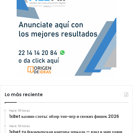
Lo más reciente
Hace 19 horas
1xBet казино слоты: обзор топ-игр и свежих фишек 2026
Hace 19 horas
1xbet ru букмекерская контора зеркало — вход в мир удачи