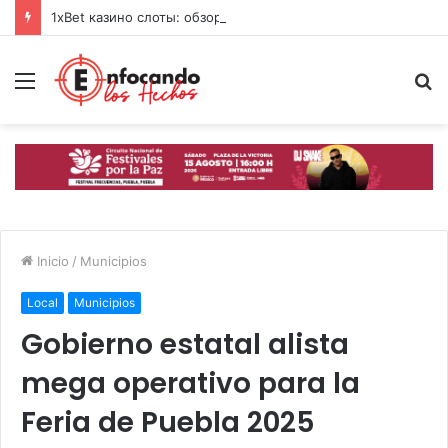
1xBet казино слоты: обзор топ-игр и свежих фишек 2026
Menú
B
p
Inicio
/
Municipios
Local
Municipios
Gobierno estatal alista
mega operativo para la
Feria de Puebla 2025